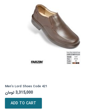
may
be
chosen
on
the
product
page
Men’s Lord Shoes Code 421
تومان
3,315,000
ADD TO CART