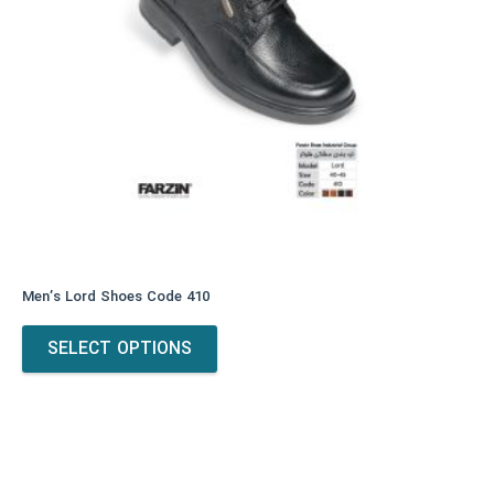
the
product
page
Men’s Lord Shoes Code 410
This
SELECT OPTIONS
product
has
multiple
variants.
The
options