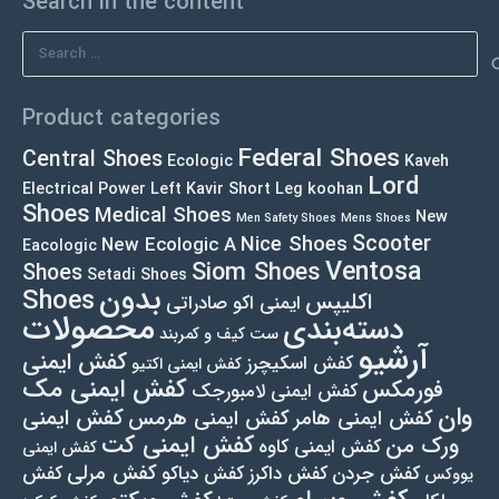
Search in the content
Search
for:
Product categories
Federal Shoes
Central Shoes
Ecologic
Kaveh
Lord
Electrical Power Left
Kavir Short Leg
koohan
Shoes
Medical Shoes
New
Men Safety Shoes
Mens Shoes
Scooter
Nice Shoes
New Ecologic A
Eacologic
Ventosa
Siom Shoes
Shoes
Setadi Shoes
بدون
Shoes
اکلیپس
ایمنی اکو صادراتی
محصولات
دسته‌بندی
ست کیف و کمربند
آرشیو
کفش ایمنی
کفش اسکیچرز
کفش ایمنی اکتیو
کفش ایمنی مک
فورمکس
کفش ایمنی لامبورجک
وان
کفش ایمنی
کفش ایمنی هامر
کفش ایمنی هرمس
کفش ایمنی کت
ورک من
کفش ایمنی کاوه
کفش ایمنی
کفش مرلی
کفش جردن
کفش داکرز
کفش دیاکو
کفش
یووکس