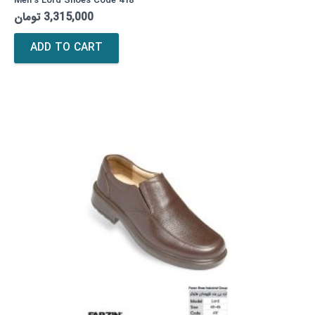
Men’s Lord Shoes Code 418
تومان
3,315,000
ADD TO CART