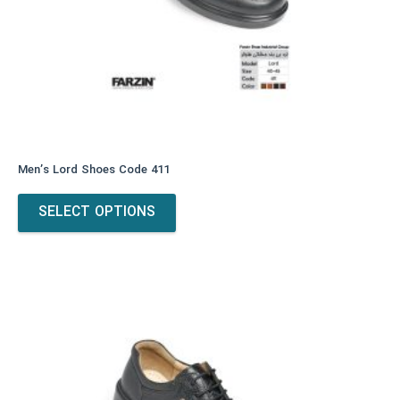
Men’s Lord Shoes Code 411
This
SELECT OPTIONS
product
has
multiple
variants.
The
options
may
be
chosen
on