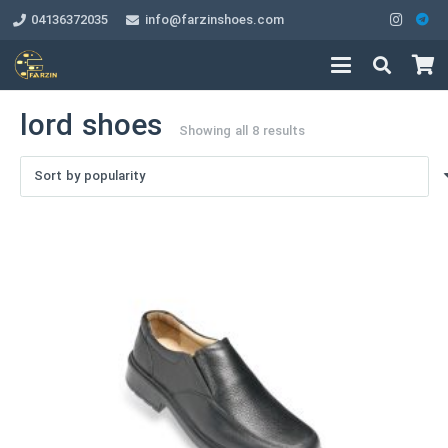
04136372035
info@farzinshoes.com
lord shoes
Sorted
Showing all 8 results
by
popularity