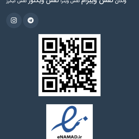
کفش ویبرام
کفش ویکتور
ولکان
کفش ویترا
کفش کیکرز