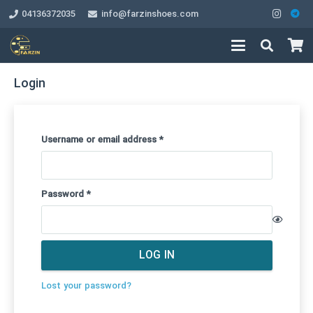
04136372035
info@farzinshoes.com
Login
Required
Username or email address
*
Required
Password
*
LOG IN
Lost your password?