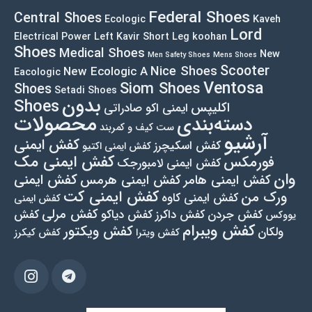
Federal Shoes
Central Shoes
Ecologic
Kaveh
Lord
Electrical Power Left
Kavir Short Leg
koohan
Shoes
Medical Shoes
New
Men Safety Shoes
Mens Shoes
Scooter
Nice Shoes
New Ecologic A
Eacologic
Ventosa
Siom Shoes
Shoes
Setadi Shoes
بدون
Shoes
اکلیپس
ایمنی اکو صادراتی
محصولات
دسته‌بندی
ست کیف و کمربند
آرشیو
کفش ایمنی
کفش اسکیچرز
کفش ایمنی اکتیو
کفش ایمنی مک
فورمکس
کفش ایمنی لامبورجک
وان
کفش ایمنی
کفش ایمنی هامر
کفش ایمنی هرمس
کفش ایمنی کت
ورک من
کفش ایمنی کاوه
کفش ایمنی
کفش مرلی
کفش جردن
کفش داکرز
کفش دیاکو
کفش
یووکس
کفش ویبرام
کفش ویکتور
ولکان
کفش ویترا
کفش کیکرز