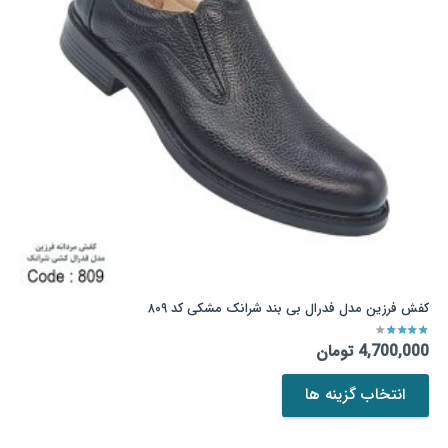
ممکن
است
در
صفحه
محصول
انتخاب
شوند
کفش فرزین مدل فدرال بی بند شرانک مشکی کد ۸۰۹
نمره
3.33
از 5
4,700,000
تومان
این
انتخاب گزینه ها
محصول
دارای
انواع