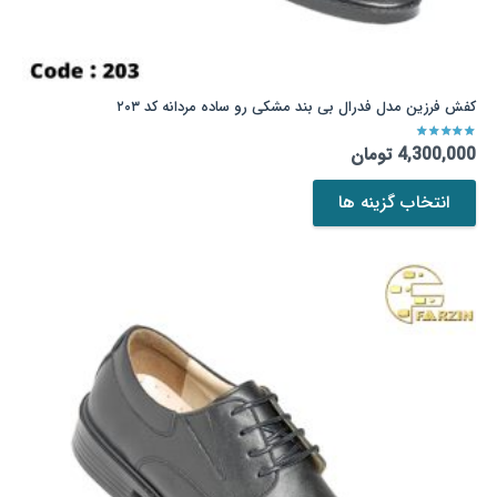
کفش فرزین مدل فدرال بی بند مشکی رو ساده مردانه کد ۲۰۳
نمره
4.50
از 5
4,300,000
تومان
این
انتخاب گزینه ها
محصول
دارای
انواع
مختلفی
می
باشد.
گزینه
ها
ممکن
است
در
صفحه