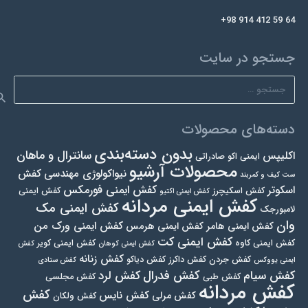
+98 914 412 59 64
جستجو در سایت
جستجو
برای:
دسته‌های محصولات
بدون دسته‌بندی
سانترال و ماهان
اکلیپس
ایمنی اکو صادراتی
محصولات آرشیو
نیواکولوژی مهندسی
کفش
ست کیف و کمربند
کفش ایمنی فورمکس
اسکوتر
کفش اسکیچرز
کفش ایمنی
کفش ایمنی اکتیو
کفش ایمنی مردانه
کفش ایمنی مک
لامبورجک
وان
کفش ایمنی ورک من
کفش ایمنی هامر
کفش ایمنی هرمس
کفش ایمنی کت
کفش ایمنی کاوه
کفش ایمنی کویر
کفش ایمنی کوهان
کفش
کفش زنانه
کفش جردن
کفش داکرز
کفش دیاکو
ایمنی یووکس
کفش ستادی
کفش فدرال
کفش سیام
کفش لرد
کفش طبی
کفش مجلسی
کفش مردانه
کفش
کفش نایس
کفش مرلی
کفش ولکان