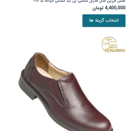
کفش فرزین مدل فدرال ساعتی بی بند مشکی مردانه کد ۲۰۰
4,400,000
تومان
این
انتخاب گزینه ها
محصول
دارای
انواع
مختلفی
می
باشد.
گزینه
ها
ممکن
است
در
صفحه
محصول
انتخاب
شوند