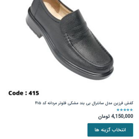
ها
ممکن
است
در
صفحه
محصول
انتخاب
شوند
کفش فرزین مدل سانترال بی بند مشکی فلوتر مردانه کد ۴۱۵
نمره
4.25
از 5
4,150,000
تومان
این
انتخاب گزینه ها
محصول
دارای