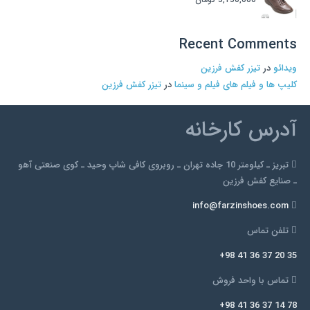
Recent Comments
ویدائو
در
تیزر کفش فرزین
کلیپ ها و فیلم های فیلم و سینما
در
تیزر کفش فرزین
آدرس کارخانه
تبریز ـ کیلومتر 10 جاده تهران ـ روبروی کافی شاپ وحید ـ کوی صنعتی آهو
ـ صنایع کفش فرزین
info@farzinshoes.com
تلفن تماس
+98 41 36 37 20 35
تماس با واحد فروش
+98 41 36 37 14 78