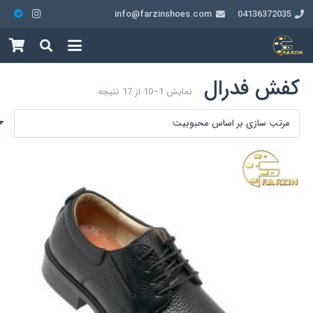
info@farzinshoes.com
04136372035
کفش فدرال
Sorted
نمایش 1–10 از 17 نتیجه
by
popularity