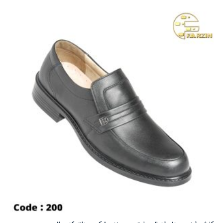
انواع
مختلفی
می
باشد.
گزینه
ها
ممکن
است
در
صفحه
محصول
انتخاب
شوند