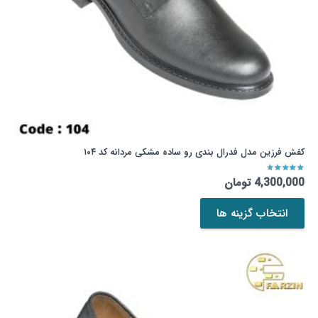
محصول
انتخاب
شوند
کفش فرزین مدل فدرال بندی رو ساده مشکی مردانه کد ۱۰۴
نمره
4.00
از 5
4,300,000
تومان
این
انتخاب گزینه ها
محصول
دارای
انواع
مختلفی
می
باشد.
گزینه