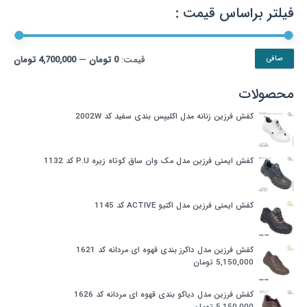
فیلتر براساس قیمت :
حداك
حداق
قيمت:
0 تومان
—
4,700,000 تومان
صافی
قیم
قيم
محصولات
کفش فرزین زنانه مدل اکلیپس بندی سفید کد 2002W
کفش ایمنی فرزین مدل مک وان ساق کوتاه زیره P.U کد 1132
کفش ایمنی فرزین مدل اکتیو ACTIVE کد 1145
کفش فرزین مدل داکرز بندی قهوه ای مردانه کد 1621
5,150,000
تومان
کفش فرزین مدل دیاکو بندی قهوه ای مردانه کد 1626
5,150,000
تومان