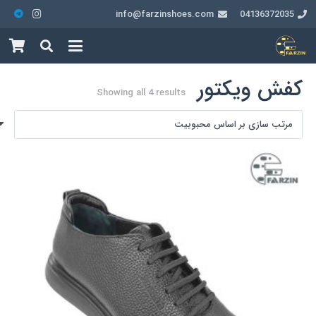
info@farzinshoes.com
04136372035
کفش ویکتور
Sorted
Showing all 4 results
by
popularity