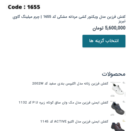
کفش فرزین مدل ویکتور کشی مردانه مشکی کد 1655 | چرم میلینگ گاوی
تبریز
5,600,000
تومان
این
انتخاب گزینه ها
محصول
دارای
انواع
مختلفی
می
محصولات
باشد.
گزینه
کفش فرزین زنانه مدل اکلیپس بندی سفید کد 2002W
ها
ممکن
است
کفش ایمنی فرزین مدل مک وان ساق کوتاه زیره P.U کد 1132
در
صفحه
کفش ایمنی فرزین مدل اکتیو ACTIVE کد 1145
محصول
انتخاب