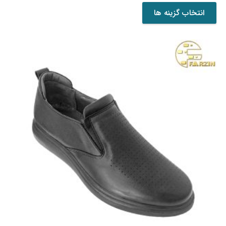
این
انتخاب گزینه ها
محصول
دارای
انواع
مختلفی
می
باشد.
گزینه
ها
ممکن
است
در
صفحه
محصول
انتخاب
شوند