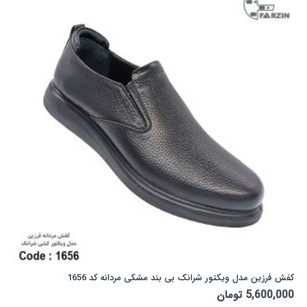
می
باشد.
گزینه
ها
ممکن
است
در
صفحه
محصول
انتخاب
شوند
کفش فرزین مدل ویکتور شرانک بی بند مشکی مردانه کد 1656
5,600,000
تومان