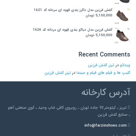
شوند
کفش فرزین مدل داکرز بندی قهوه ای مردانه کد 1621
5,150,000
تومان
کفش فرزین مدل دیاکو بندی قهوه ای مردانه کد 1626
5,150,000
تومان
Recent Comments
ویدائو
در
تیزر کفش فرزین
کلیپ ها و فیلم های فیلم و سینما
در
تیزر کفش فرزین
آدرس کارخانه
تبریز ـ کیلومتر 10 جاده تهران ـ روبروی کافی شاپ وحید ـ کوی صنعتی آهو
ـ صنایع کفش فرزین
info@farzinshoes.com