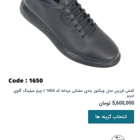
است
در
صفحه
محصول
انتخاب
شوند
کفش فرزین مدل ویکتور بندی مشکی مردانه کد 1650 | چرم میلینگ گاوی
تبریز
5,600,000
تومان
این
انتخاب گزینه ها
محصول
دارای
انواع
مختلفی