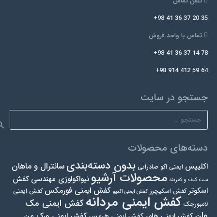
تلفن تماس
+98 41 36 37 20 35
تماس با واحد فروش
+98 41 36 37 14 78
+98 914 412 59 64
جستجو در سایت
جستجو
برای:
دسته‌های محصولات
بدون دسته‌بندی
سانترال و ماهان
اکلیپس
ایمنی اکو صادراتی
محصولات آرشیو
نیواکولوژی مهندسی
کفش
ست کیف و کمربند
کفش ایمنی فورمکس
اسکوتر
کفش اسکیچرز
کفش ایمنی
کفش ایمنی اکتیو
کفش ایمنی مردانه
کفش ایمنی مک
لامبورجک
وان
کفش ایمنی ورک من
کفش ایمنی هامر
کفش ایمنی هرمس