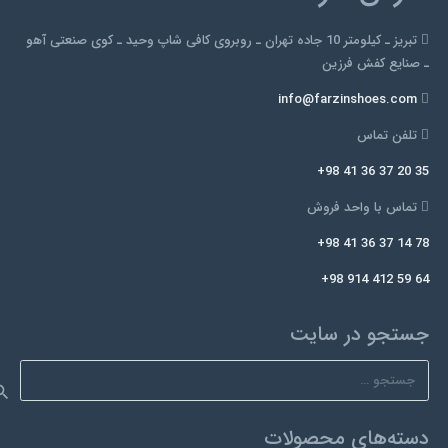
گزینه
ها
تبریز ـ کیلومتر 10 جاده تهران ـ روبروی کافی شاپ وحید ـ کوی صنعتی آهو
ممکن
ـ صنایع کفش فرزین
است
info@farzinshoes.com
در
صفحه
تلفن تماس
محصول
+98 41 36 37 20 35
انتخاب
شوند
تماس با واحد فروش
+98 41 36 37 14 78
+98 914 412 59 64
جستجو در سایت
جستجو
برای:
دسته‌های محصولات