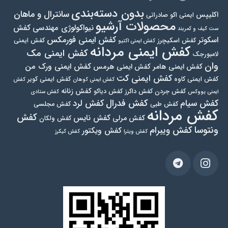
بدون دسته‌بندی
سانترال و ماهان
اکلیپس
ایمنی اکو صادراتی
محصولات آرشیو
نیواکولوژی مهندسی
کفش
ست کیف و کمربند
کفش ایمنی فورمکس
اسکوتر
کفش اسکیچرز
کفش ایمنی
کفش ایمنی اکتیو
کفش ایمنی مردانه
کفش ایمنی مک
لامبورجک
وان
کفش ایمنی ورک من
کفش ایمنی هامر
کفش ایمنی هرمس
کفش ایمنی کت
کفش ایمنی کاوه
کفش ایمنی کویر
کفش ایمنی کوهان
کفش
کفش زنانه
کفش جردن
کفش داکرز
کفش دیاکو
ایمنی یووکس
کفش ستادی
کفش فدرال
کفش سیام
کفش لرد
کفش طبی
کفش مجلسی
کفش مردانه
کفش
کفش نایس
کفش مرلی
کفش ولکان
ونتوسا
کفش ویبرام
کفش ویکتور
کفش ویترا
کفش کیکرز