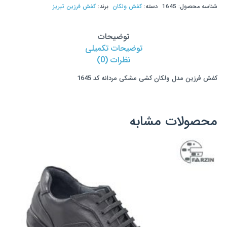
شناسه محصول:
1645
دسته:
کفش ولکان
برند:
کفش فرزین تبریز
ولکان
کشی
مشکی
توضیحات
مردانه
توضیحات تکمیلی
کد
نظرات (0)
1645
کفش فرزین مدل ولکان کشی مشکی مردانه کد 1645
عدد
محصولات مشابه