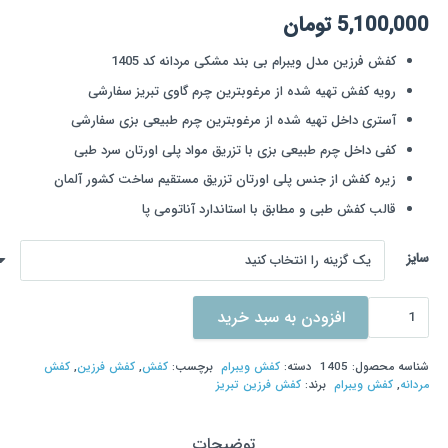
امتیاز
5.00
از 5 امتیاز
5,100,000
تومان
3
مشتری
کفش فرزین مدل ویبرام بی بند مشکی مردانه کد 1405
رویه کفش تهیه شده از مرغوبترین چرم گاوی تبریز سفارشی
آستری داخل تهیه شده از مرغوبترین چرم طبیعی بزی سفارشی
کفی داخل چرم طبیعی بزی با تزریق مواد پلی اورتان سرد طبی
زیره کفش از جنس پلی اورتان تزریق مستقیم ساخت کشور آلمان
قالب کفش طبی و مطابق با استاندارد آناتومی پا
سایز
کفش
افزودن به سبد خرید
فرزین
مدل
شناسه محصول:
1405
دسته:
کفش ویبرام
برچسب:
کفش
,
کفش فرزین
,
کفش
ویبرام
مردانه
,
کفش ویبرام
برند:
کفش فرزین تبریز
بی
بند
توضیحات
مشکی