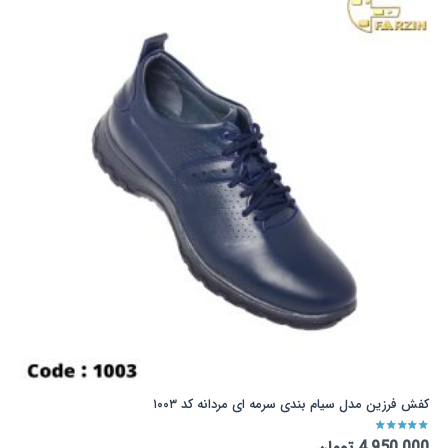
می
باشد.
گزینه
ها
ممکن
است
در
صفحه
محصول
انتخاب
شوند
کفش فرزین مدل سیام بندی سرمه ای مردانه کد ۱۰۰۳
نمره
4.50
از 5
4,950,000
تومان