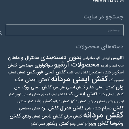
+98 914 412 59 64
جستجو در سایت
جستجو
برای:
دسته‌های محصولات
بدون دسته‌بندی
سانترال و ماهان
اکلیپس
ایمنی اکو صادراتی
محصولات آرشیو
نیواکولوژی مهندسی
کفش
ست کیف و کمربند
کفش ایمنی فورمکس
اسکوتر
کفش اسکیچرز
کفش ایمنی
کفش ایمنی اکتیو
کفش ایمنی مردانه
کفش ایمنی مک
لامبورجک
وان
کفش ایمنی ورک من
کفش ایمنی هامر
کفش ایمنی هرمس
کفش ایمنی کت
کفش ایمنی کاوه
کفش ایمنی کویر
کفش ایمنی کوهان
کفش
کفش زنانه
کفش جردن
کفش داکرز
کفش دیاکو
ایمنی یووکس
کفش ستادی
کفش فدرال
کفش سیام
کفش لرد
کفش طبی
کفش مجلسی
کفش مردانه
کفش
کفش نایس
کفش مرلی
کفش ولکان
ونتوسا
کفش ویبرام
کفش ویکتور
کفش ویترا
کفش کیکرز