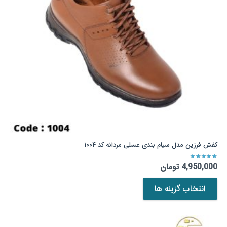
است
در
صفحه
محصول
انتخاب
شوند
کفش فرزین مدل سیام بندی عسلی مردانه کد ۱۰۰۴
نمره
5.00
از 5
4,950,000
تومان
این
انتخاب گزینه ها
محصول
دارای
انواع
مختلفی