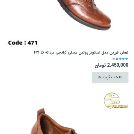
کفش فرزین مدل اسکوتر پوتین عسلی کرانچی مردانه کد ۴۷۱
نمره
3.67
از 5
2,450,000
تومان
این
انتخاب گزینه ها
محصول
دارای
انواع
مختلفی
می
باشد.
گزینه
ها
ممکن