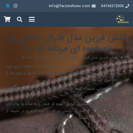
info@farzinshoes.com
04136372035
کفش فرزین مدل فدرال ساعتی بی
بند قهوه ای مردانه کد ۲۰۱
کفش فرزین مدل فدرال ساعتی بی بند قهوه ای مردانه کد ۲۰۱
رویه محصول چرم طبیعی قهوه ای ناپا تهیه شده از مرغوب ترین چرم
گاوی تبریز می باشد که قابلیت تنفس داشته و از تعریق و بوی بد پا
جلوگیری می کند
آستری داخلی استفاده شده چرم طبیعی تهیه شده از چرم بزی مشهد و
مقاوم در تعریق پا می باشد.
کفی کفش طبی به نحوی طراحی شده که فشار وارد شده به پا در راه
رفتن و ایستادن به صورت یکسان بر کف پا وارد گردد و در نتیجه از
خستگی و کمردرد پیشگیری می شود.
زیره ی این کفش از جنس PU (پلی یورتان) و ساخت کشور ایتالیا می