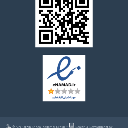
© ۲۰۲۱ Farzin Shoes Industrial Group –
Design & Development by