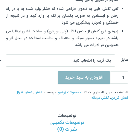
کفی کفش طبی به نحوی طراحی شده که فشار وارد شده به پا در راه
رفتن و ایستادن به صورت یکسان بر کف پا وارد گردد و در نتیجه از
خستگی و کمردرد پیشگیری می شود.
زیره ی این کفش از جنس PU (پلی یورتان) و ساخت کشور ایتالیا می
باشد در نتیجه بسیار سبک و منعطف و مناسب استفاده در محل کار و
همچنین در ادارات می باشد.
سایز
کفش
افزودن به سبد خرید
فرزین
مدل
شناسه محصول:
نامعلوم
دسته:
محصولات آرشیو
برچسب:
کفش
,
کفش فدرال
,
فدرال
کفش فرزین
,
کفش مردانه
ساعتی
بی
توضیحات
بند
توضیحات تکمیلی
قهوه
نظرات (0)
ای