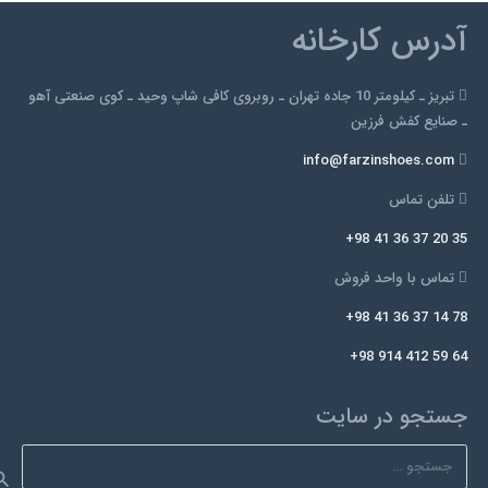
می
آدرس کارخانه
باشد.
گزینه
تبریز ـ کیلومتر 10 جاده تهران ـ روبروی کافی شاپ وحید ـ کوی صنعتی آهو
ها
ـ صنایع کفش فرزین
ممکن
است
info@farzinshoes.com
در
صفحه
تلفن تماس
محصول
+98 41 36 37 20 35
انتخاب
شوند
تماس با واحد فروش
+98 41 36 37 14 78
+98 914 412 59 64
جستجو در سایت
جستجو
برای: